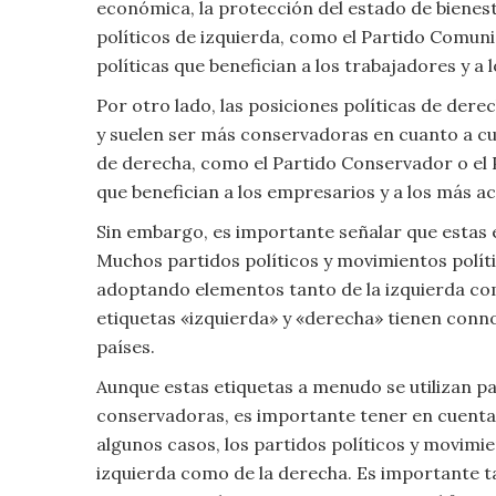
económica, la protección del estado de bienesta
Moda
políticos de izquierda, como el Partido Comun
y
políticas que benefician a los trabajadores y a
Tendencias
Por otro lado, las posiciones políticas de derec
Naturaleza
y suelen ser más conservadoras en cuanto a cue
de derecha, como el Partido Conservador o el
Psicología
que benefician a los empresarios y a los más 
Sin embargo, es importante señalar que estas e
Religión
Muchos partidos políticos y movimientos polít
adoptando elementos tanto de la izquierda com
Salud
etiquetas «izquierda» y «derecha» tienen connot
países.
Sociología
Aunque estas etiquetas a menudo se utilizan p
Tecnología
conservadoras, es importante tener en cuenta 
algunos casos, los partidos políticos y movimi
Universo
izquierda como de la derecha. Es importante t