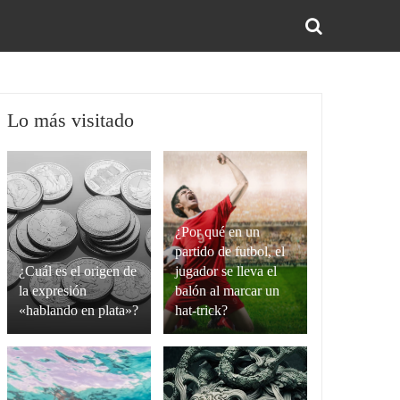
BUS
Lo más visitado
¿Por qué en un
partido de futbol, el
¿Cuál es el origen de
jugador se lleva el
la expresión
balón al marcar un
«hablando en plata»?
hat-trick?
La
Un
expresión
hat-
“hablando
trick