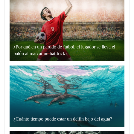
expresión
“hablando
en
plata”
es
un
¿Por qué en un partido de futbol, el jugador se lleva el
recurso
balón al marcar un hat-trick?
lingüístico
Un
que
hat-
utilizamos
trick
para
en
comunicarnos
el
de
fútbol
manera
es
directa
cuando
y
¿Cuánto tiempo puede estar un delfín bajo del agua?
un
Los
sin
jugador
delfines