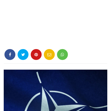
Criminología
Deporte
Economía
Gastronomía
Historia
Lenguaje
Leyes
Literatura