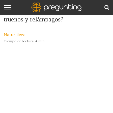
¿Que diferencia hay entre los rayos,
truenos y relámpagos?
Amor
BUS
y
Naturaleza
Sexo
Tiempo de lectura:
4
min
Animales
Arte
y
Cine
Ciencia
Costumbres
y
Creencias