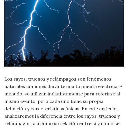
Moda
y
Tendencias
Naturaleza
Psicología
Religión
Salud
Los rayos, truenos y relámpagos son fenómenos
naturales comunes durante una tormenta eléctrica. A
Sociología
menudo, se utilizan indistintamente para referirse al
mismo evento, pero cada uno tiene su propia
Tecnología
definición y características únicas. En este artículo,
analizaremos la diferencia entre los rayos, truenos y
Universo
relámpagos, así como su relación entre sí y cómo se