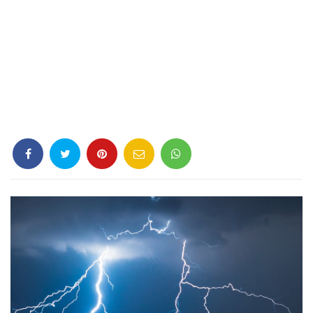
Criminología
Deporte
Economía
Gastronomía
Historia
Lenguaje
Leyes
Literatura