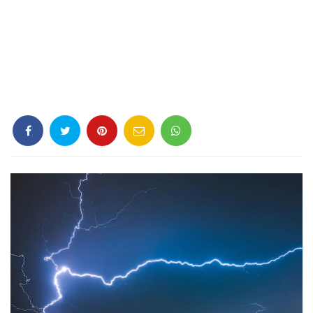
Criminología
Deporte
Economía
Gastronomía
Historia
Lenguaje
Leyes
Literatura