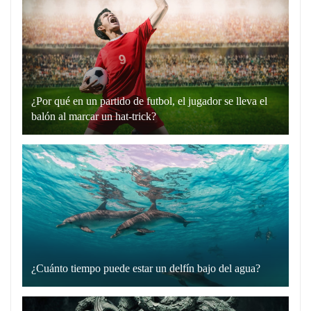
“hablando
en
plata”
es
un
¿Por qué en un partido de futbol, el jugador se lleva el
recurso
balón al marcar un hat-trick?
lingüístico
Un
que
hat-
utilizamos
trick
para
en
comunicarnos
el
de
fútbol
manera
es
directa
cuando
y
¿Cuánto tiempo puede estar un delfín bajo del agua?
un
Los
sin
jugador
delfines
rodeos.