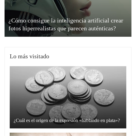
¿Cómo consigue la inteligencia artificial crear
fotos hiperrealistas que parecen auténticas?
Lo más visitado
¿Cuál es el origen de la expresión «hablando en plata»?
La
expresión