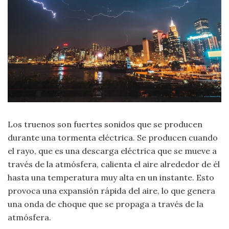
Moda
y
Tendencias
Naturaleza
Psicología
Religión
Los truenos son fuertes sonidos que se producen
Salud
durante una tormenta eléctrica. Se producen cuando
el rayo, que es una descarga eléctrica que se mueve a
Sociología
través de la atmósfera, calienta el aire alrededor de él
hasta una temperatura muy alta en un instante. Esto
Tecnología
provoca una expansión rápida del aire, lo que genera
una onda de choque que se propaga a través de la
Universo
atmósfera.