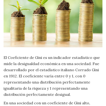
Moda
y
Tendencias
Naturaleza
Psicología
Religión
El Coeficiente de Gini es un indicador estadístico que
Salud
mide la desigualdad económica en una sociedad. Fue
desarrollado por el estadístico italiano Corrado Gini
Sociología
en 1912. El coeficiente varía entre 0 y 1, con 0
representando una distribución perfectamente
Tecnología
igualitaria de la riqueza y 1 representando una
distribución perfectamente desigual.
Universo
En una sociedad con un coeficiente de Gini alto,