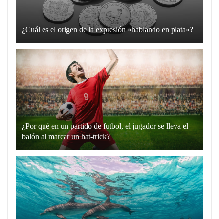
¿Cuál es el origen de la expresión «hablando en plata»?
La
expresión
“hablando
en
plata”
es
un
¿Por qué en un partido de futbol, el jugador se lleva el
recurso
balón al marcar un hat-trick?
lingüístico
Un
que
hat-
utilizamos
trick
para
en
comunicarnos
el
de
fútbol
manera