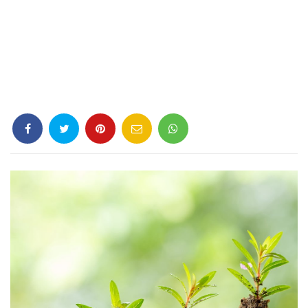
Criminología
Deporte
Economía
Gastronomía
Historia
Lenguaje
Leyes
Literatura