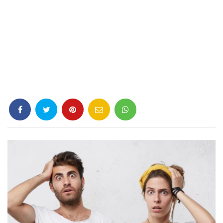
Criminología
Deporte
Economía
Gastronomía
Historia
Lenguaje
Leyes
Literatura