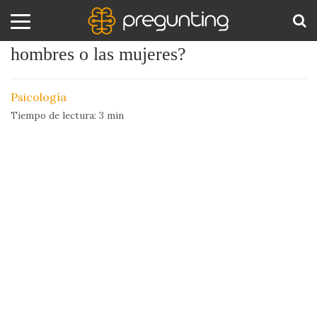
¿Quien tiene peor memoria: los
hombres o las mujeres?
Amor
BUS
y
Psicología
Sexo
Tiempo de lectura:
3
min
Animales
Arte
y
Cine
Ciencia
Costumbres
y
Creencias