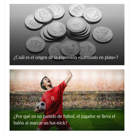
¿Cuál es el origen de la expresión «hablando en plata»?
La
expresión
“hablando
en
plata”
es
un
¿Por qué en un partido de futbol, el jugador se lleva el
recurso
balón al marcar un hat-trick?
lingüístico
Un