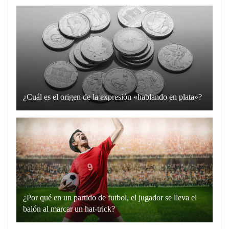
¿Cuál es el origen de la expresión «hablando en plata»?
La
expresión
“hablando
en
plata”
es
un
¿Por qué en un partido de futbol, el jugador se lleva el
recurso
balón al marcar un hat-trick?
lingüístico
Un
que