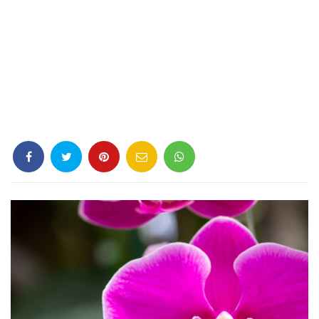
Criminología
Deporte
Economía
Gastronomía
Historia
Lenguaje
Leyes
Literatura