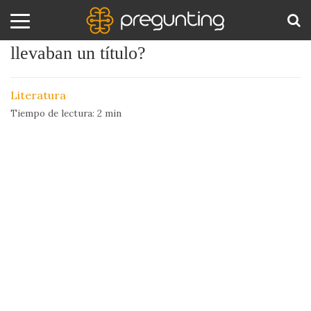
¿Sabías que los primeros libros no
llevaban un título?
Amor
BUS
y
Literatura
Sexo
Tiempo de lectura:
2
min
Animales
Arte
y
Cine
Ciencia
Costumbres
y
Creencias