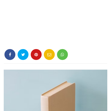
Criminología
Deporte
Economía
Gastronomía
Historia
Lenguaje
Leyes
Literatura