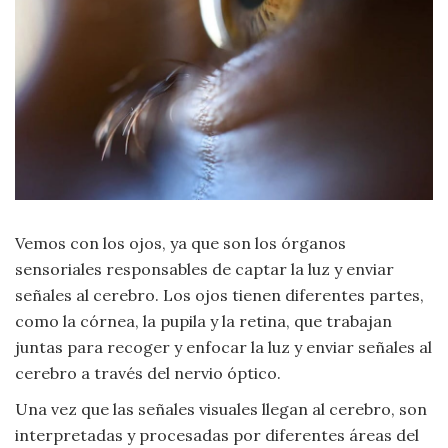
Moda
y
Tendencias
Naturaleza
Psicología
Religión
Vemos con los ojos, ya que son los órganos
Salud
sensoriales responsables de captar la luz y enviar
señales al cerebro. Los ojos tienen diferentes partes,
Sociología
como la córnea, la pupila y la retina, que trabajan
juntas para recoger y enfocar la luz y enviar señales al
Tecnología
cerebro a través del nervio óptico.
Una vez que las señales visuales llegan al cerebro, son
Universo
interpretadas y procesadas por diferentes áreas del