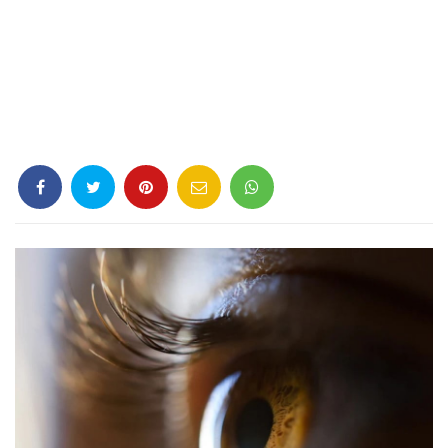
Criminología
Deporte
Economía
Gastronomía
Historia
Lenguaje
Leyes
Literatura