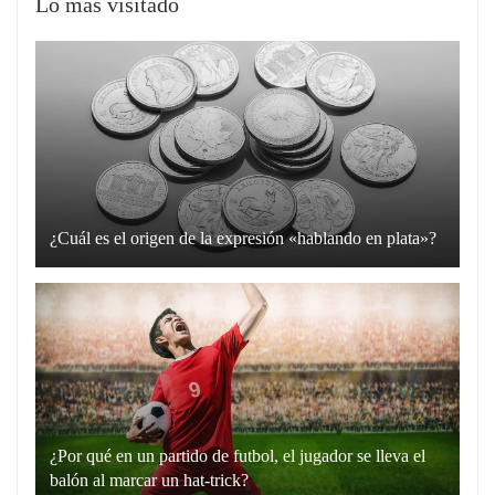
Lo más visitado
¿Cuál es el origen de la expresión «hablando en plata»?
La
expresión
“hablando
en
plata”
es
un
¿Por qué en un partido de futbol, el jugador se lleva el
recurso
balón al marcar un hat-trick?
lingüístico