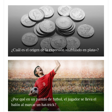
¿Cuál es el origen de la expresión «hablando en plata»?
La
expresión
“hablando
en
plata”
es
un
¿Por qué en un partido de futbol, el jugador se lleva el
recurso
balón al marcar un hat-trick?
lingüístico
Un