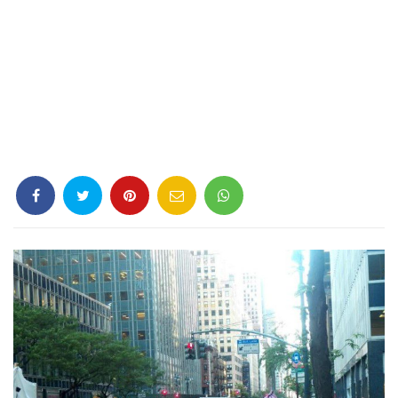
Criminología
Deporte
Economía
Gastronomía
Historia
Lenguaje
Leyes
Literatura