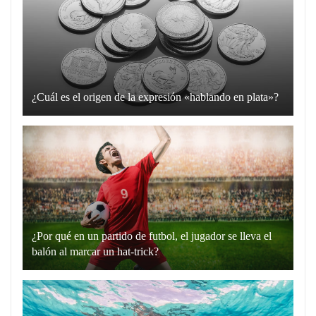
¿Cuál es el origen de la expresión «hablando en plata»?
La
expresión
“hablando
en
plata”
es
un
¿Por qué en un partido de futbol, el jugador se lleva el
recurso
balón al marcar un hat-trick?
lingüístico
Un
que
hat-
utilizamos
trick
para