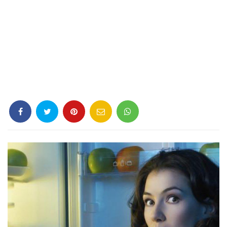
Criminología
Deporte
Economía
Gastronomía
Historia
Lenguaje
Leyes
Literatura