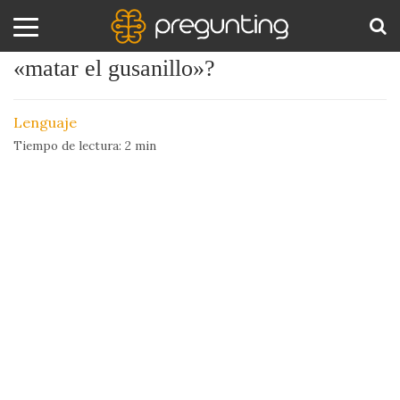
¿Cuál es el origen de la expresión
«matar el gusanillo»?
Amor
BUS
y
Lenguaje
Sexo
Tiempo de lectura:
2
min
Animales
Arte
y
Cine
Ciencia
Costumbres
y
Creencias