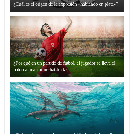
¿Cuál es el origen de la expresión «hablando en plata»?
La
expresión
“hablando
en
plata”
es
un
¿Por qué en un partido de futbol, el jugador se lleva el
recurso
balón al marcar un hat-trick?
lingüístico
Un
que
hat-
utilizamos
trick
para
en
comunicarnos
el
de
fútbol
manera
es
directa
cuando