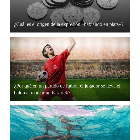
¿Cuál es el origen de la expresión «hablando en plata»?
La
expresión
“hablando
en
plata”
es
un
¿Por qué en un partido de futbol, el jugador se lleva el
recurso
balón al marcar un hat-trick?
lingüístico
Un
que
hat-
utilizamos
trick
para
en
comunicarnos
el
de