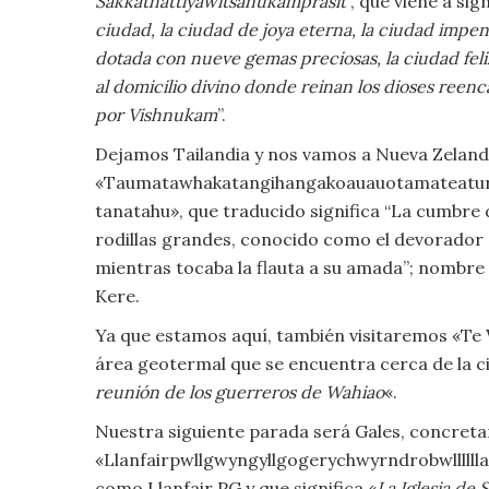
Sakkathattiyawitsanukamprasit
”, que viene a sig
Moda
ciudad, la ciudad de joya eterna, la ciudad impen
y
dotada con nueve gemas preciosas, la ciudad feli
Tendencias
al domicilio divino donde reinan los dioses reen
por Vishnukam
”.
Naturaleza
Dejamos Tailandia y nos vamos a Nueva Zelanda, 
Psicología
«Taumatawhakatangihangakoauauotamateatur
tanatahu», que traducido significa “La cumbre 
Religión
rodillas grandes, conocido como el devorador d
mientras tocaba la flauta a su amada”; nombre 
Salud
Kere.
Ya que estamos aquí, también visitaremos «T
Sociología
área geotermal que se encuentra cerca de la c
reunión de los guerreros de Wahiao
«.
Tecnología
Nuestra siguiente parada será Gales, concret
Universo
«Llanfairpwllgwyngyllgogerychwyrndrobwllllll
como Llanfair PG y que significa «
La Iglesia de