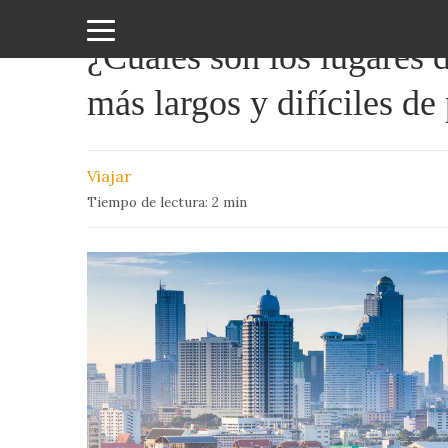
¿Cuáles son los lugares
Amor
más largos y difíciles de
y
Sexo
Viajar
Animales
Tiempo de lectura:
2
min
Arte
y
Cine
Ciencia
Costumbres
y
Creencias