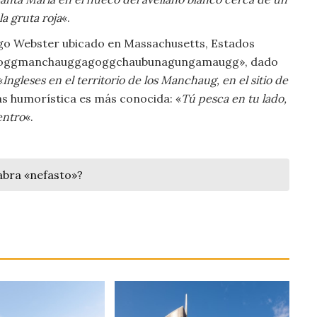
la gruta roja
«.
lago Webster ubicado en Massachusetts, Estados
gagoggmanchauggagoggchaubunagungamaugg», dado
«
Ingleses en el territorio de los Manchaug, en el sitio de
s humorística es más conocida: «
Tú pesca en tu lado,
entro
«.
labra «nefasto»?