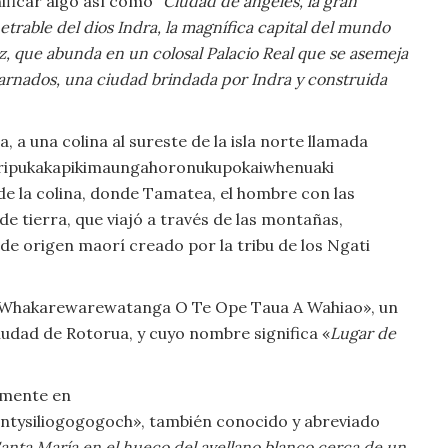
nificar algo así como “
Ciudad de ángeles, la gran
etrable del dios Indra, la magnífica capital del mundo
z, que abunda en un colosal Palacio Real que se asemeja
carnados, una ciudad brindada por Indra y construida
a una colina al sureste de la isla norte llamada
ipukakapikimaungahoronukupokaiwhenuaki
de la colina, donde Tamatea, el hombre con las
e tierra, que viajó a través de las montañas,
de origen maorí creado por la tribu de los Ngati
e Whakarewarewatanga O Te Ope Taua A Wahiao», un
iudad de Rotorua, y cuyo nombre significa «
Lugar de
amente en
antysiliogogogoch», también conocido y abreviado
 Santa María en el hueco del avellano blanco cerca de un