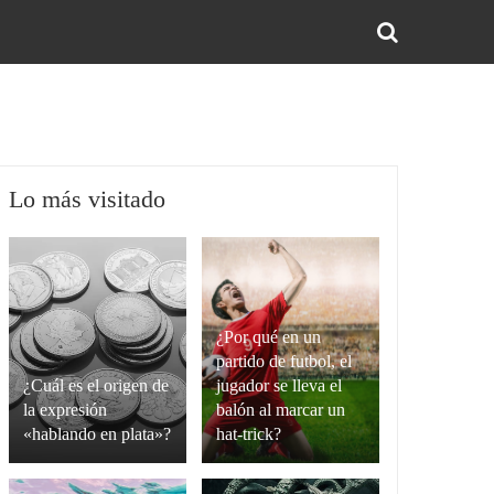
BUS
Lo más visitado
¿Por qué en un
partido de futbol, el
¿Cuál es el origen de
jugador se lleva el
la expresión
balón al marcar un
«hablando en plata»?
hat-trick?
La
Un
expresión
hat-