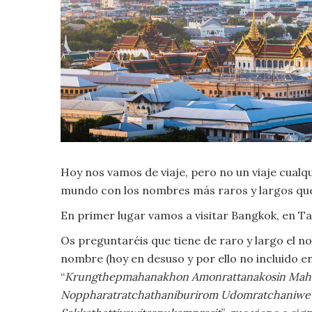
Criminología
Deporte
Economía
Gastronomía
Hoy nos vamos de viaje, pero no un viaje cualqu
Historia
mundo con los nombres más raros y largos que
Lenguaje
En primer lugar vamos a visitar Bangkok, en Ta
Os preguntaréis que tiene de raro y largo el n
Leyes
nombre (hoy en desuso y por ello no incluido en
“
Krungthepmahanakhon Amonrattanakosin Mahi
Literatura
Noppharatratchathaniburirom Udomratchaniwe