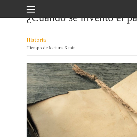
¿Cuándo se inventó el p
Amor
y
Historia
Sexo
Tiempo de lectura:
3
min
Animales
Arte
y
Cine
Ciencia
Costumbres
y
Creencias