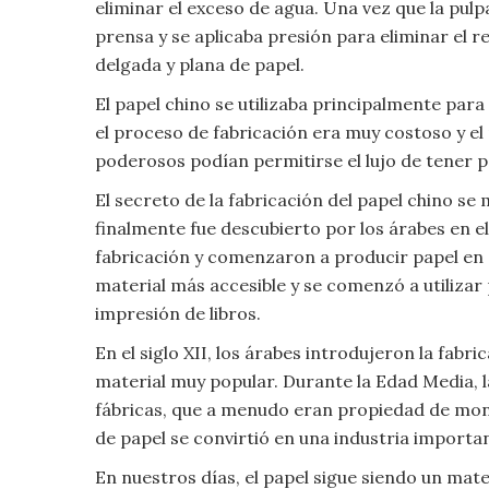
eliminar el exceso de agua. Una vez que la pulp
Moda
prensa y se aplicaba presión para eliminar el r
y
delgada y plana de papel.
Tendencias
El papel chino se utilizaba principalmente par
Naturaleza
el proceso de fabricación era muy costoso y el 
poderosos podían permitirse el lujo de tener p
Psicología
El secreto de la fabricación del papel chino se
finalmente fue descubierto por los árabes en el
Religión
fabricación y comenzaron a producir papel en g
material más accesible y se comenzó a utilizar
Salud
impresión de libros.
Sociología
En el siglo XII, los árabes introdujeron la fabr
material muy popular. Durante la Edad Media, 
Tecnología
fábricas, que a menudo eran propiedad de mona
de papel se convirtió en una industria importa
Universo
En nuestros días, el papel sigue siendo un mate