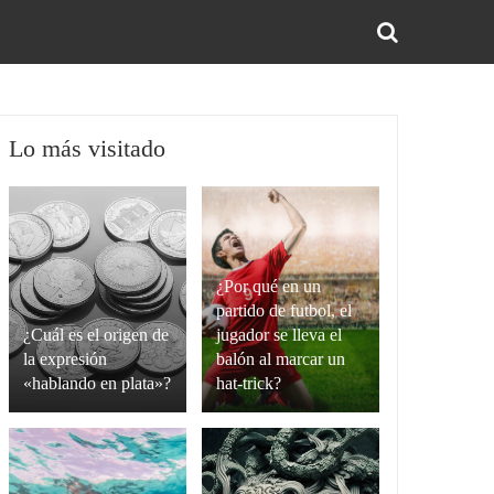
BUS
Lo más visitado
¿Por qué en un
partido de futbol, el
¿Cuál es el origen de
jugador se lleva el
la expresión
balón al marcar un
«hablando en plata»?
hat-trick?
La
Un
expresión
hat-
“hablando
trick