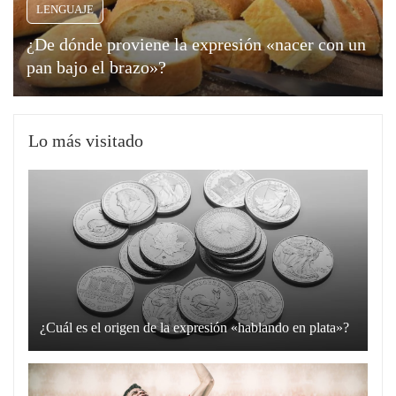
LENGUAJE
¿De dónde proviene la expresión «nacer con un
pan bajo el brazo»?
Lo más visitado
¿Cuál es el origen de la expresión «hablando en plata»?
La
expresión
“hablando