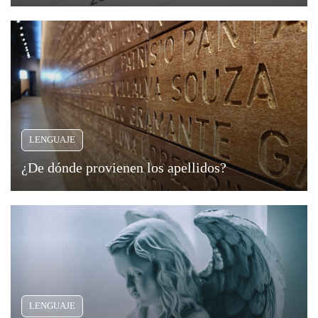
Viajar
LENGUAJE
¿De dónde provienen los apellidos?
LENGUAJE