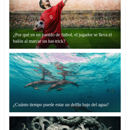
en
plata”
es
un
¿Por qué en un partido de futbol, el jugador se lleva el
recurso
balón al marcar un hat-trick?
lingüístico
Un
que
hat-
utilizamos
trick
para
en
comunicarnos
el
de
fútbol
manera
es
directa
cuando
y
¿Cuánto tiempo puede estar un delfín bajo del agua?
un
Los
sin
jugador
delfines
rodeos.
marca
son
Cuando