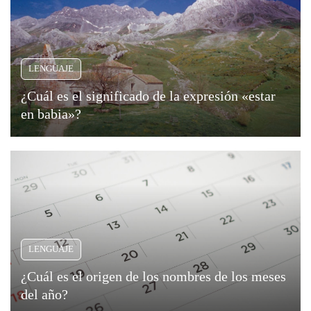
de
Moda
dormir.
y
Esta
Tendencias
raíz
LENGUAJE
etimológica,
Naturaleza
que...
¿Cuál es el significado de la expresión «estar
en babia»?
Psicología
Religión
Salud
Sociología
LENGUAJE
Tecnología
¿Cuál es el origen de los nombres de los meses
Universo
del año?