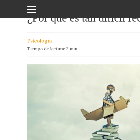
¿Por qué es tan dificil r
Amor
y
Psicología
Sexo
Tiempo de lectura:
2
min
Animales
Arte
y
Cine
Ciencia
Costumbres
y
Creencias