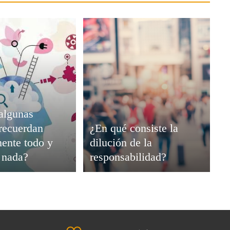
algunas
recuerdan
¿En qué consiste la
ente todo y
dilución de la
i nada?
responsabilidad?