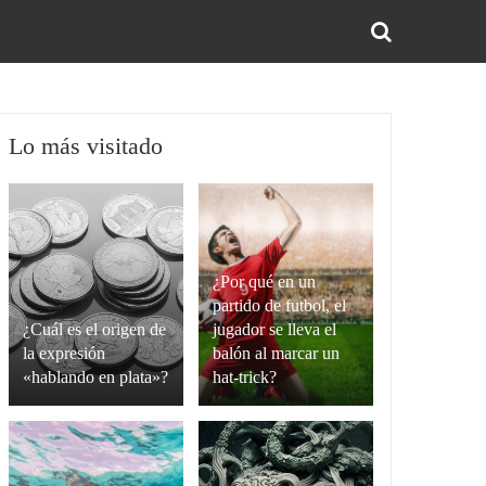
BUS
Lo más visitado
¿Por qué en un
partido de futbol, el
¿Cuál es el origen de
jugador se lleva el
la expresión
balón al marcar un
«hablando en plata»?
hat-trick?
La
Un
expresión
hat-
“hablando
trick