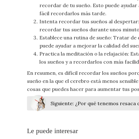
Moda
recordar de tu sueño. Esto puede ayudar a
y
fácil recordarlos más tarde.
Tendencias
Intenta recordar tus sueños al despertar:
recordar tus sueños durante unos minutos.
Naturaleza
Establece una rutina de sueño: Tratar de 
puede ayudar a mejorar la calidad del sue
Psicología
Practica la meditación o la relajación: E
los sueños y a recordarlos con más facili
Religión
En resumen, es difícil recordar los sueños po
sueño en la que el cerebro está menos sensible
Salud
cosas que puedes hacer para aumentar tus posi
Sociología
Siguiente:
¿Por qué tenemos resaca d
Tecnología
Universo
Le puede interesar