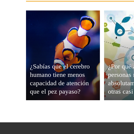
Viajar
¿Sabías que el cerebro
¿Por qué 
humano tiene menos
personas 
capacidad de atención
absolutam
que el pez payaso?
otras cas