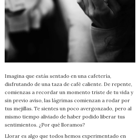
Moda
y
Tendencias
Naturaleza
Psicología
Religión
Imagina que estás sentado en una cafetería,
Salud
disfrutando de una taza de café caliente. De repente,
comienzas a recordar un momento triste de tu vida y
Sociología
sin previo aviso, las lágrimas comienzan a rodar por
tus mejillas. Te sientes un poco avergonzado, pero al
Tecnología
mismo tiempo aliviado de haber podido liberar tus
sentimientos. ¿Por qué lloramos?
Universo
Llorar es algo que todos hemos experimentado en