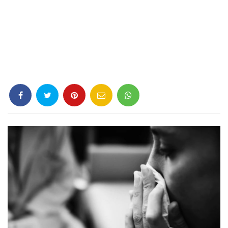
Criminología
Deporte
Economía
Gastronomía
Historia
Lenguaje
Leyes
Literatura