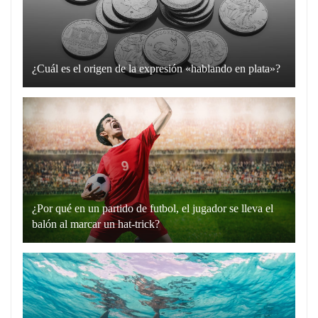
¿Cuál es el origen de la expresión «hablando en plata»?
La
expresión
“hablando
en
plata”
es
un
¿Por qué en un partido de futbol, el jugador se lleva el
recurso
balón al marcar un hat-trick?
lingüístico
Un
que
hat-
utilizamos
trick
para
en
comunicarnos
el