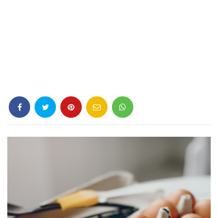
Criminología
Deporte
Economía
Gastronomía
Historia
Lenguaje
Leyes
Literatura