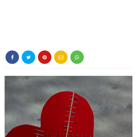
Criminología
Deporte
Economía
Gastronomía
Historia
Lenguaje
Leyes
Literatura