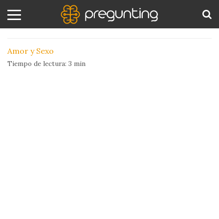
¿Puede el amor ser una adicción?
Amor
BUS
Amor y Sexo
y
Tiempo de lectura:
3
min
Sexo
Animales
Arte
y
Cine
Ciencia
Costumbres
y
Creencias