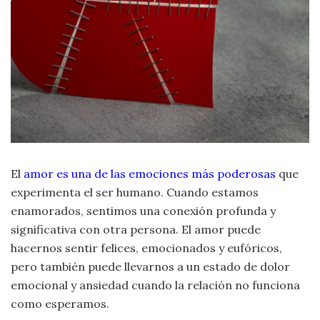
Moda
y
Tendencias
Naturaleza
Psicología
Religión
El
amor es una de las emociones más poderosas
que
Salud
experimenta el ser humano. Cuando estamos
enamorados, sentimos una conexión profunda y
Sociología
significativa con otra persona. El amor puede
hacernos sentir felices, emocionados y eufóricos,
Tecnología
pero también puede llevarnos a un estado de dolor
emocional y ansiedad cuando la relación no funciona
Universo
como esperamos.