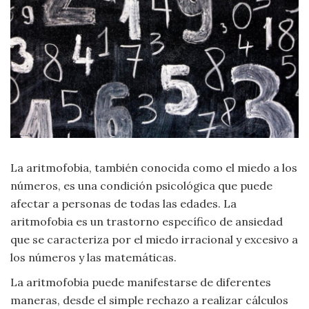
Moda
y
Tendencias
Naturaleza
Psicología
Religión
La aritmofobia, también conocida como el miedo a los
Salud
números, es una condición psicológica que puede
afectar a personas de todas las edades. La
Sociología
aritmofobia es un trastorno específico de ansiedad
que se caracteriza por el miedo irracional y excesivo a
Tecnología
los números y las matemáticas.
La aritmofobia puede manifestarse de diferentes
Universo
maneras, desde el simple rechazo a realizar cálculos