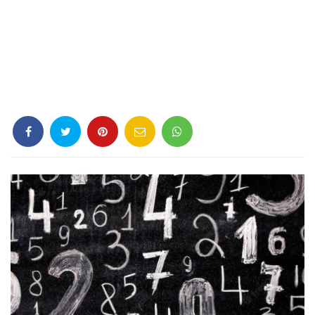
Criminología
Deporte
Economía
Gastronomía
Historia
Lenguaje
Leyes
Literatura