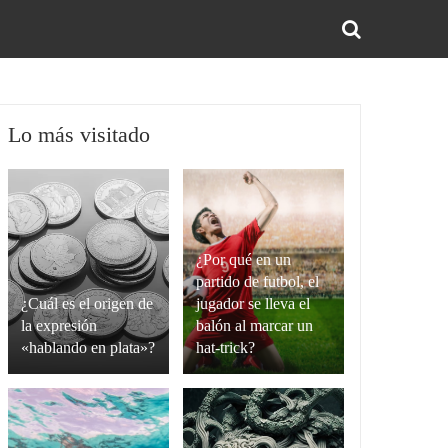
BUS
Lo más visitado
¿Por qué en un
partido de futbol, el
¿Cuál es el origen de
jugador se lleva el
la expresión
balón al marcar un
«hablando en plata»?
hat-trick?
La
Un
expresión
hat-
“hablando
trick