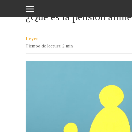
¿Qué es la pensión alime
Amor
y
Leyes
Sexo
Tiempo de lectura:
2
min
Animales
Arte
y
Cine
Ciencia
Costumbres
y
Creencias