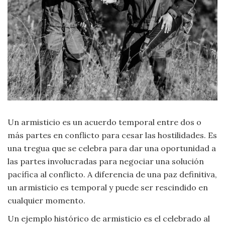
Moda
y
Tendencias
Naturaleza
Psicología
Religión
Un armisticio es un acuerdo temporal entre dos o
Salud
más partes en conflicto para cesar las hostilidades. Es
una tregua que se celebra para dar una oportunidad a
Sociología
las partes involucradas para negociar una solución
pacífica al conflicto. A diferencia de una paz definitiva,
Tecnología
un armisticio es temporal y puede ser rescindido en
cualquier momento.
Universo
Un ejemplo histórico de armisticio es el celebrado al