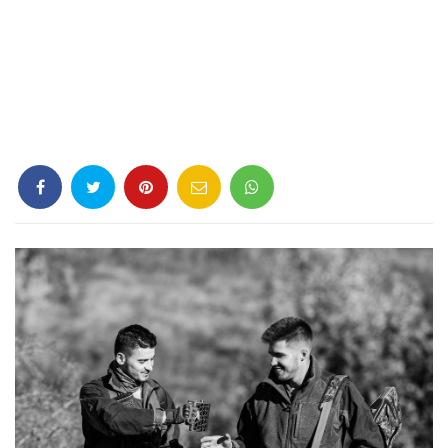
Criminología
Deporte
Economía
Gastronomía
Historia
Lenguaje
Leyes
Literatura