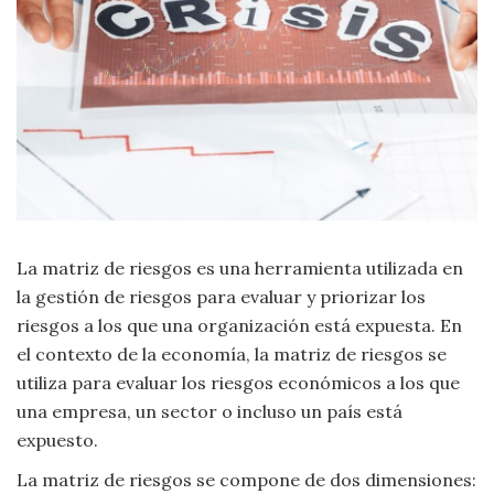
Moda
y
Tendencias
Naturaleza
Psicología
Religión
La matriz de riesgos es una herramienta utilizada en
Salud
la gestión de riesgos para evaluar y priorizar los
riesgos a los que una organización está expuesta. En
Sociología
el contexto de la economía, la matriz de riesgos se
utiliza para evaluar los riesgos económicos a los que
Tecnología
una empresa, un sector o incluso un país está
expuesto.
Universo
La matriz de riesgos se compone de dos dimensiones: