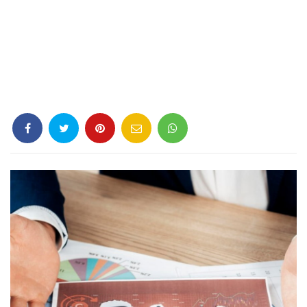
Criminología
Deporte
Economía
Gastronomía
Historia
Lenguaje
Leyes
Literatura