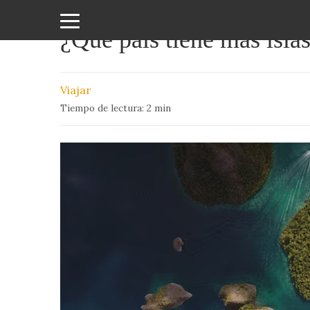
¿Qué país tiene más isla
Amor
y
Viajar
Sexo
Tiempo de lectura:
2
min
Animales
Arte
y
Cine
Ciencia
Costumbres
y
Creencias