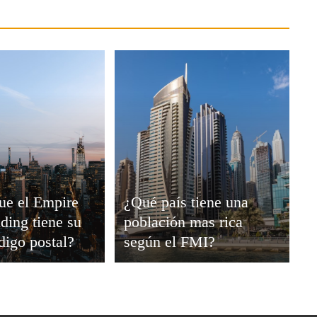
ue el Empire
¿Qué país tiene una
lding tiene su
población mas rica
digo postal?
según el FMI?