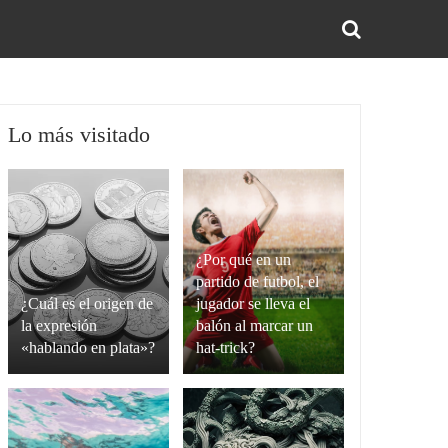
BUS
Lo más visitado
¿Por qué en un
partido de futbol, el
¿Cuál es el origen de
jugador se lleva el
la expresión
balón al marcar un
«hablando en plata»?
hat-trick?
La
Un
expresión
hat-
“hablando
trick