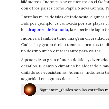
kilómetros. Indonesia se encuentra en el Océa
Moda
con otros países como Papúa Nueva Guinea, Ti
y
Tendencias
Entre las miles de islas de Indonesia, algunas
Bali, por ejemplo, es conocida por sus playas 
Naturaleza
los
dragones de Komodo
, la especie de lagar
Indonesia también tiene una gran diversidad cu
Psicología
Cada isla y grupo étnico tiene sus propias trad
un destino único e interesante para visitar.
Religión
A pesar de su gran número de islas y diversida
Salud
desafíos. El cambio climático ha afectado a much
dañado sus ecosistemas. Además, Indonesia ta
Sociología
seguridad en algunas de sus islas.
Tecnología
Siguiente:
¿Cuáles son las estrellas m
Universo