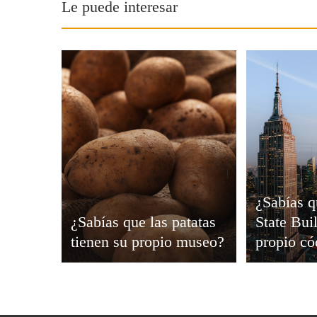
Le puede interesar
Viajar
¿Sabías q
¿Sabías que las patatas
State Bui
tienen su propio museo?
propio có