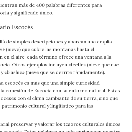
ncuentran más de 400 palabras diferentes para
oria y significado único.
lario Escocés
llá de simples descripciones y abarcan una amplia
» (nieve) que cubre las montañas hasta el
zan en el aire, cada término ofrece una ventana a la
cocia. Otros ejemplos incluyen «feefle» (nieve que cae
y «blashie» (nieve que se derrite rápidamente).
oma escocés es más que una simple curiosidad
 y la conexión de Escocia con su entorno natural. Estas
scoceses con el clima cambiante de su tierra, sino que
atrimonio cultural y lingüístico para las
ial preservar y valorar los tesoros culturales únicos
oma escocés. Estas palabras no solo enriquecen nuestra