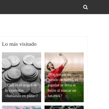
BUS
Lo más visitado
¿Por qué en un
partido de futbol, el
¿Cuál es el origen de
jugador se lleva el
la expresión
balón al marcar un
«hablando en plata»?
hat-trick?
La
Un
expresión
hat-