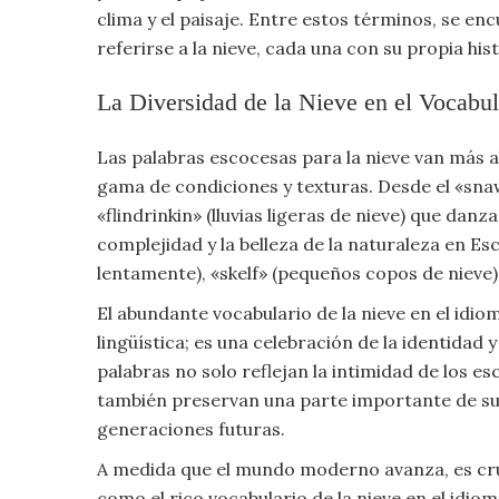
Moda
clima y el paisaje. Entre estos términos, se e
y
referirse a la nieve, cada una con su propia hist
Tendencias
La Diversidad de la Nieve en el Vocabu
Naturaleza
Las palabras escocesas para la nieve van más a
Psicología
gama de condiciones y texturas. Desde el «snaw
«flindrinkin» (lluvias ligeras de nieve) que dan
Religión
complejidad y la belleza de la naturaleza en Es
lentamente), «skelf» (pequeños copos de nieve) 
Salud
El abundante vocabulario de la nieve en el idi
lingüística; es una celebración de la identidad
Sociología
palabras no solo reflejan la intimidad de los e
también preservan una parte importante de su p
Tecnología
generaciones futuras.
Universo
A medida que el mundo moderno avanza, es cruc
como el rico vocabulario de la nieve en el idi