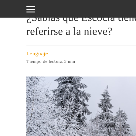
¿Sabías que Escocia tien
Amor
referirse a la nieve?
y
Sexo
Lenguaje
Animales
Tiempo de lectura:
3
min
Arte
y
Cine
Ciencia
Costumbres
y
Creencias