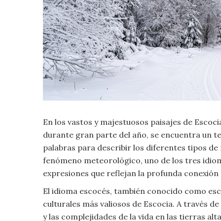
Criminología
Deporte
Economía
Gastronomía
En los vastos y majestuosos paisajes de Escocia
Historia
durante gran parte del año, se encuentra un te
palabras para describir los diferentes tipos d
Lenguaje
fenómeno meteorológico, uno de los tres idioma
expresiones que reflejan la profunda conexión 
Leyes
El idioma escocés, también conocido como esco
Literatura
culturales más valiosos de Escocia. A través de
y las complejidades de la vida en las tierras alt