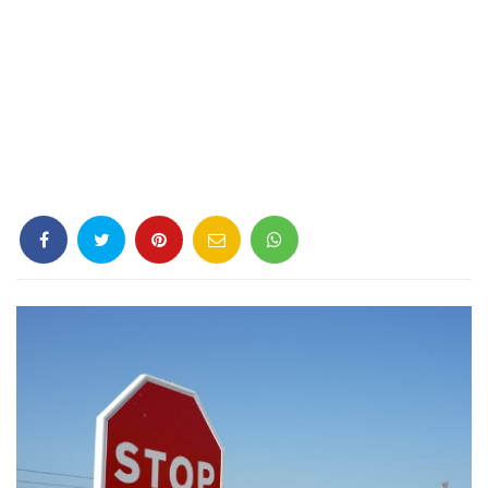
Criminología
Deporte
Economía
Gastronomía
Historia
Lenguaje
Leyes
Literatura