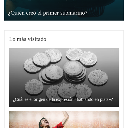
¿Quién creó el primer submarino?
Lo más visitado
¿Cuál es el origen de la expresión «hablando en plata»?
La
expresión
“hablando