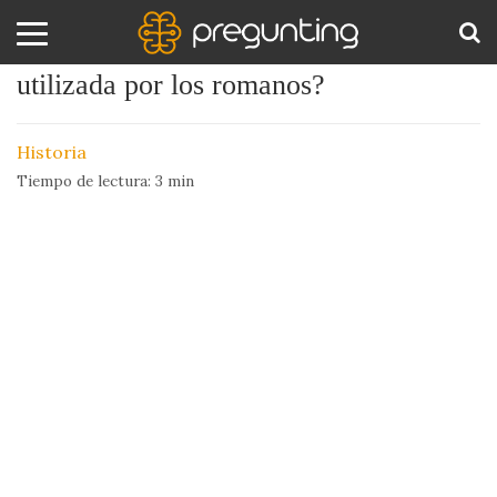
¿Sabías que la señal de stop ya era
utilizada por los romanos?
Amor
BUS
y
Historia
Sexo
Tiempo de lectura:
3
min
Animales
Arte
y
Cine
Ciencia
Costumbres
y
Creencias