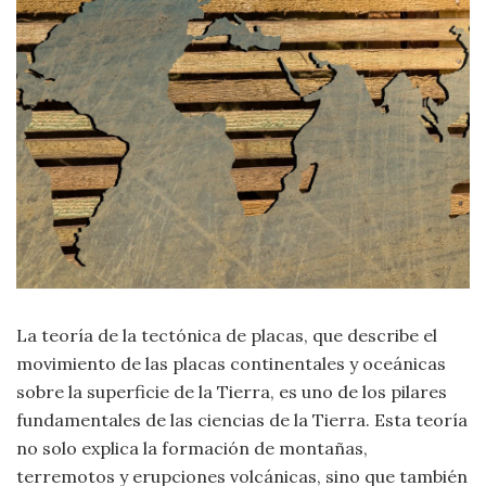
Moda
y
Tendencias
Naturaleza
Psicología
Religión
Salud
La teoría de la tectónica de placas, que describe el
Sociología
movimiento de las placas continentales y oceánicas
sobre la superficie de la Tierra, es uno de los pilares
Tecnología
fundamentales de las ciencias de la Tierra. Esta teoría
no solo explica la formación de montañas,
Universo
terremotos y erupciones volcánicas, sino que también