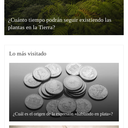
¿Cuánto tiempo podrán seguir existiendo las
plantas en la Tierra?
Lo más visitado
¿Cuál es el origen de la expresión «hablando en plata»?
La
expresión