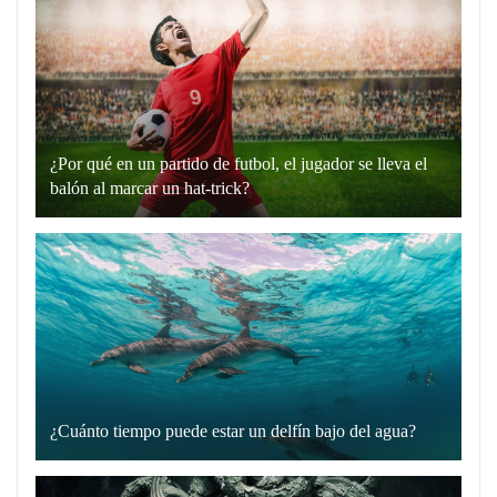
“hablando
en
plata”
es
un
¿Por qué en un partido de futbol, el jugador se lleva el
recurso
balón al marcar un hat-trick?
lingüístico
Un
que
hat-
utilizamos
trick
para
en
comunicarnos
el
de
fútbol
manera
es
directa
cuando
y
¿Cuánto tiempo puede estar un delfín bajo del agua?
un
Los
sin
jugador
delfines
rodeos.