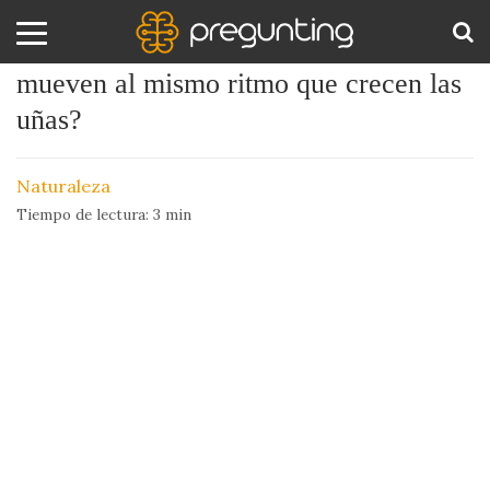
¿Sabías que las placas continentales se
mueven al mismo ritmo que crecen las
Amor
BUS
uñas?
y
Sexo
Naturaleza
Animales
Tiempo de lectura:
3
min
Arte
y
Cine
Ciencia
Costumbres
y
Creencias