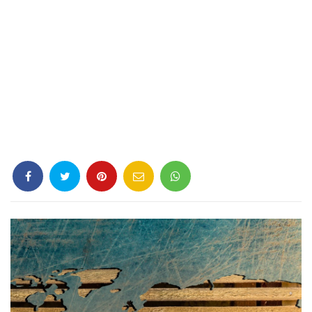
Criminología
Deporte
Economía
Gastronomía
Historia
Lenguaje
Leyes
Literatura