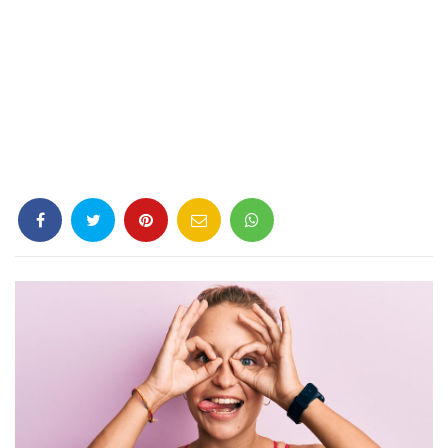
Criminología
Deporte
Economía
Gastronomía
Historia
Lenguaje
Leyes
Literatura