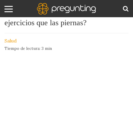
¿Sabías que los ojos hacen más
ejercicios que las piernas?
Amor
BUS
y
Salud
Sexo
Tiempo de lectura:
3
min
Animales
Arte
y
Cine
Ciencia
Costumbres
y
Creencias