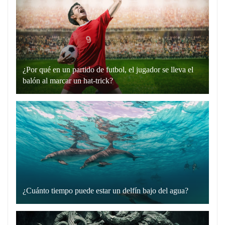
“hablando
en
plata”
es
un
¿Por qué en un partido de futbol, el jugador se lleva el
recurso
balón al marcar un hat-trick?
lingüístico
Un
que
hat-
utilizamos
trick
para
en
comunicarnos
el
de
fútbol
manera
es
directa
cuando
y
¿Cuánto tiempo puede estar un delfín bajo del agua?
un
Los
sin
jugador
delfines
rodeos.
marca