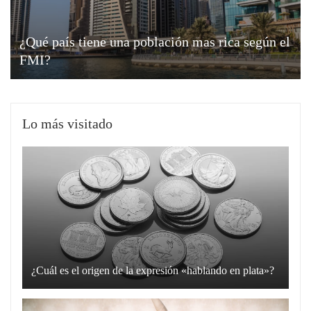
¿Qué país tiene una población mas rica según el
FMI?
Lo más visitado
¿Cuál es el origen de la expresión «hablando en plata»?
La
expresión