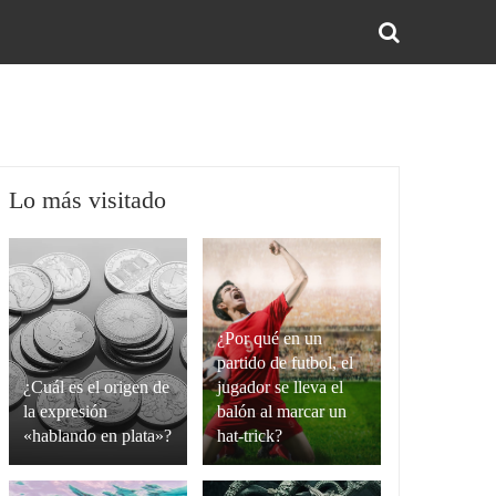
BUS
Lo más visitado
¿Por qué en un
partido de futbol, el
¿Cuál es el origen de
jugador se lleva el
la expresión
balón al marcar un
«hablando en plata»?
hat-trick?
La
Un
expresión
hat-