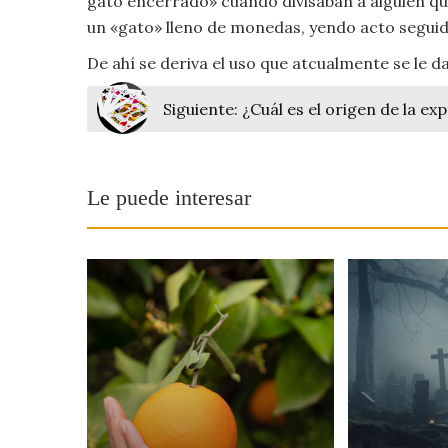
gato encerrado» cuando divisaban a alguien que
Moda
un «gato» lleno de monedas, yendo acto seguido
y
Tendencias
De ahí se deriva el uso que atcualmente se le 
Siguiente:
¿Cuál es el origen de la ex
Naturaleza
Psicología
Le puede interesar
Religión
Salud
Sociología
Tecnología
Universo