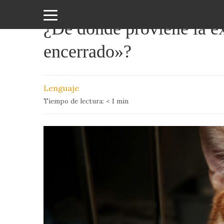
¿De dónde proviene la e
Amor
encerrado»?
y
Sexo
Lenguaje
Animales
Tiempo de lectura:
< 1
min
Arte
y
Cine
Ciencia
Costumbres
y
Creencias