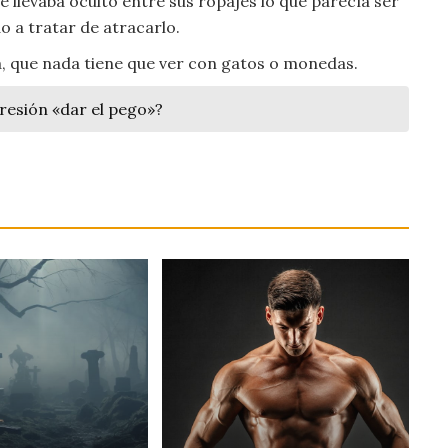
 llevaba oculto entre sus ropajes lo que parecía ser
 a tratar de atracarlo.
da, que nada tiene que ver con gatos o monedas.
presión «dar el pego»?