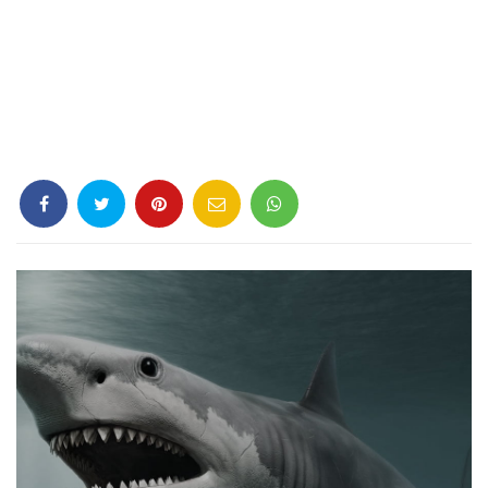
Criminología
Deporte
Economía
Gastronomía
Historia
Lenguaje
Leyes
Literatura