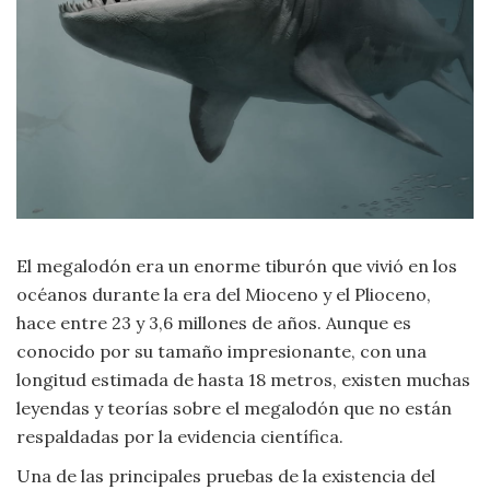
Moda
y
Tendencias
Naturaleza
Psicología
Religión
El megalodón era un enorme tiburón que vivió en los
Salud
océanos durante la era del Mioceno y el Plioceno,
hace entre 23 y 3,6 millones de años. Aunque es
Sociología
conocido por su tamaño impresionante, con una
longitud estimada de hasta 18 metros, existen muchas
Tecnología
leyendas y teorías sobre el megalodón que no están
respaldadas por la evidencia científica.
Universo
Una de las principales pruebas de la existencia del