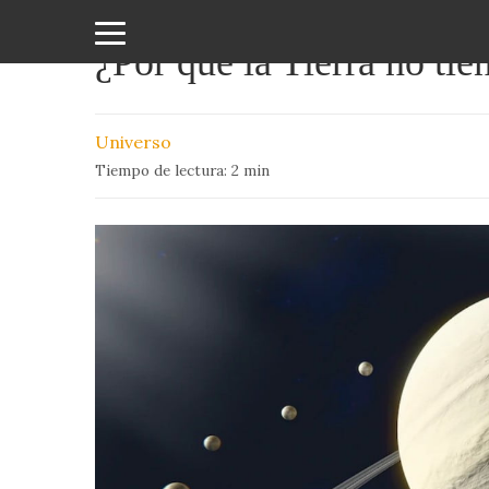
¿Por qué la Tierra no ti
Amor
y
Universo
Sexo
Tiempo de lectura:
2
min
Animales
Arte
y
Cine
Ciencia
Costumbres
y
Creencias