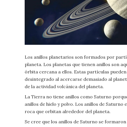
Criminología
Deporte
Economía
Los anillos planetarios son formados por partí
Gastronomía
planeta. Los planetas que tienen anillos son aq
Historia
órbita cercana a ellos. Estas partículas puede
desintegrado al acercarse demasiado al planet
Lenguaje
de la actividad volcánica del planeta.
La Tierra no tiene anillos como Saturno porqu
Leyes
anillos de hielo y polvo. Los anillos de Satur
roca que orbitan alrededor del planeta.
Literatura
Se cree que los anillos de Saturno se formaron