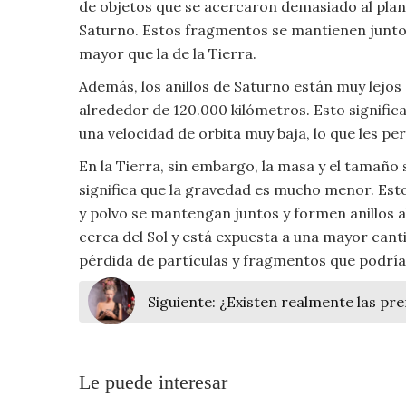
de objetos que se acercaron demasiado al plan
Moda
Saturno. Estos fragmentos se mantienen junto
y
mayor que la de la Tierra.
Tendencias
Además, los anillos de Saturno están muy lejos d
Naturaleza
alrededor de 120.000 kilómetros. Esto signific
una velocidad de orbita muy baja, lo que les p
Psicología
En la Tierra, sin embargo, la masa y el tamañ
significa que la gravedad es mucho menor. Esto
Religión
y polvo se mantengan juntos y formen anillos a
cerca del Sol y está expuesta a una mayor canti
Salud
pérdida de partículas y fragmentos que podría
Sociología
Siguiente:
¿Existen realmente las pr
Tecnología
Universo
Le puede interesar