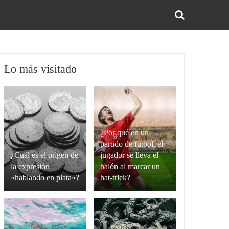
BUS
Lo más visitado
¿Por qué en un
partido de futbol, el
¿Cuál es el origen de
jugador se lleva el
la expresión
balón al marcar un
«hablando en plata»?
hat-trick?
La
Un
expresión
hat-
“hablando
trick