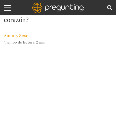
¿Por qué sentimos que nos parten el
corazón?
Amor
BUS
y
Amor y Sexo
Sexo
Tiempo de lectura:
2
min
Animales
Arte
y
Cine
Ciencia
Costumbres
y
Creencias