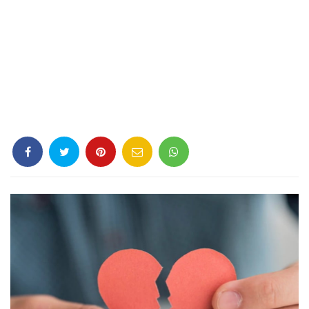
Criminología
Deporte
Economía
Gastronomía
Historia
Lenguaje
Leyes
Literatura