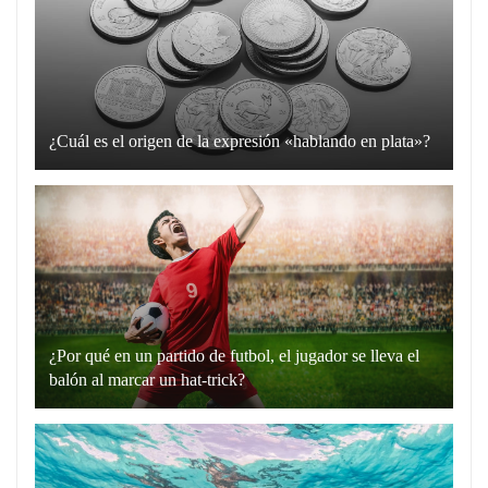
¿Cuál es el origen de la expresión «hablando en plata»?
La
expresión
“hablando
en
plata”
es
un
¿Por qué en un partido de futbol, el jugador se lleva el
recurso
balón al marcar un hat-trick?
lingüístico
Un
que
hat-
utilizamos
trick
para