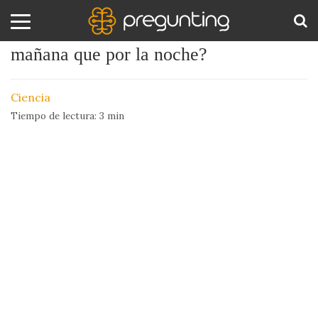
¿Por qué somos más altos por la
mañana que por la noche?
Amor
BUS
y
Ciencia
Sexo
Tiempo de lectura:
3
min
Animales
Arte
y
Cine
Ciencia
Costumbres
y
Creencias