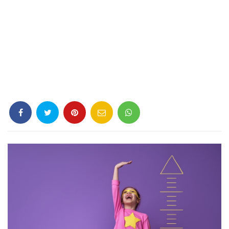
Criminología
Deporte
Economía
Gastronomía
Historia
Lenguaje
Leyes
Literatura