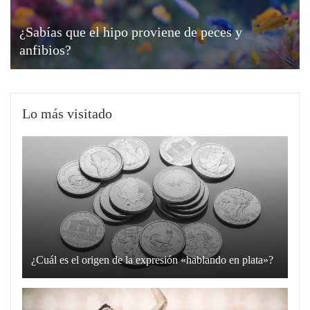
¿Sabías que el hipo proviene de peces y
anfibios?
Lo más visitado
¿Cuál es el origen de la expresión «hablando en plata»?
La
expresión