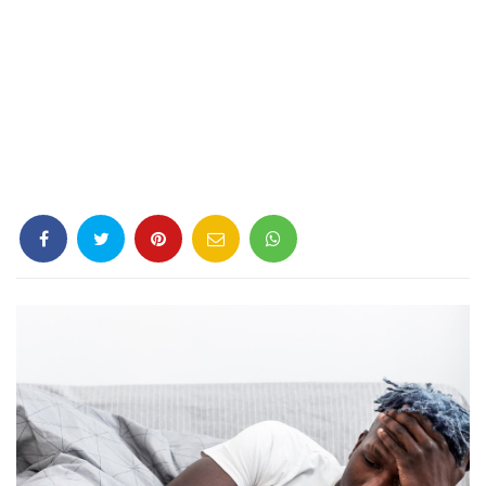
Criminología
Deporte
Economía
Gastronomía
Historia
Lenguaje
Leyes
Literatura