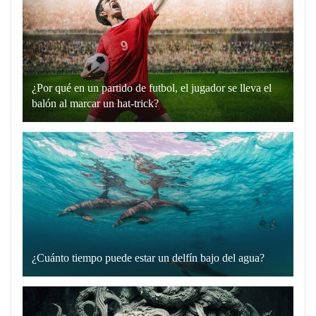
“hablando
en
plata”
es
un
¿Por qué en un partido de futbol, el jugador se lleva el
recurso
balón al marcar un hat-trick?
lingüístico
Un
que
hat-
utilizamos
trick
para
en
comunicarnos
el
de
fútbol
manera
es
directa
cuando
y
¿Cuánto tiempo puede estar un delfín bajo del agua?
un
Los
sin
jugador
delfines
rodeos.
marca
son
Cuando