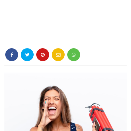
Criminología
Deporte
Economía
Gastronomía
Historia
Lenguaje
Leyes
Literatura