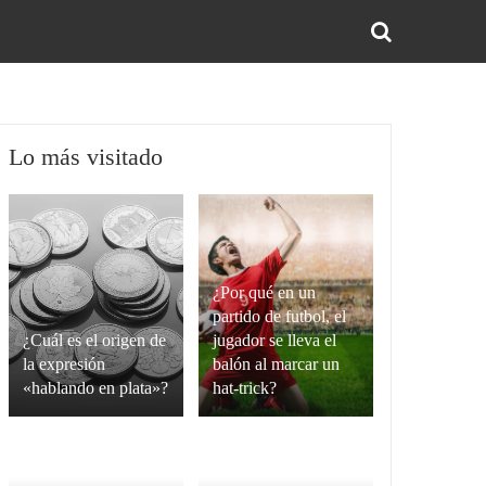
BUS
Lo más visitado
¿Por qué en un
partido de futbol, el
¿Cuál es el origen de
jugador se lleva el
la expresión
balón al marcar un
«hablando en plata»?
hat-trick?
La
Un
expresión
hat-
“hablando
trick