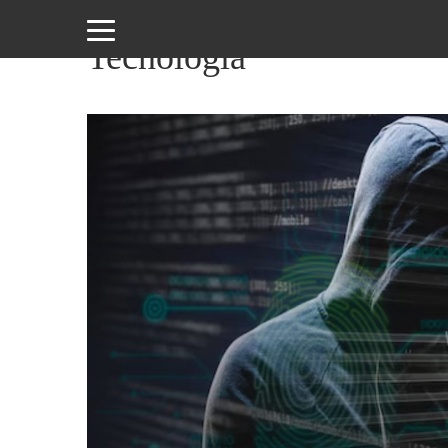
Tecnología
Amor
y
Sexo
Animales
Arte
y
Cine
Ciencia
Costumbres
y
Creencias