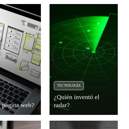
TECNOLOGÍA
¿Quién inventó el
 y página web?
radar?