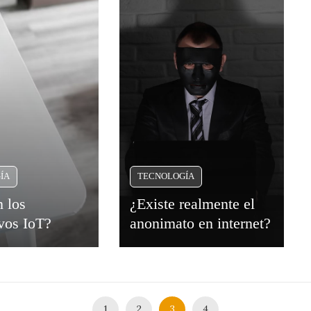
ÍA
TECNOLOGÍA
 los
¿Existe realmente el
ivos IoT?
anonimato en internet?
1
2
3
4