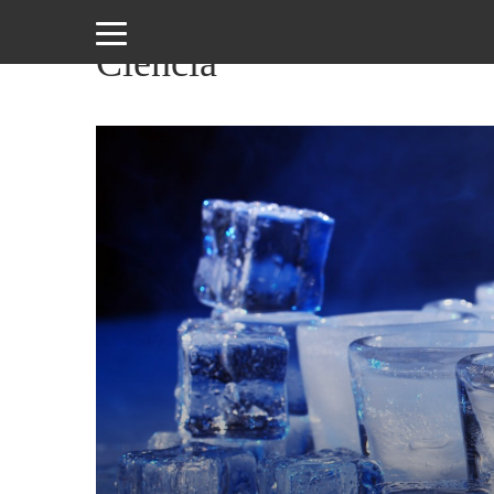
Ciencia
Amor
y
Sexo
Animales
Arte
y
Cine
Ciencia
Costumbres
y
Creencias