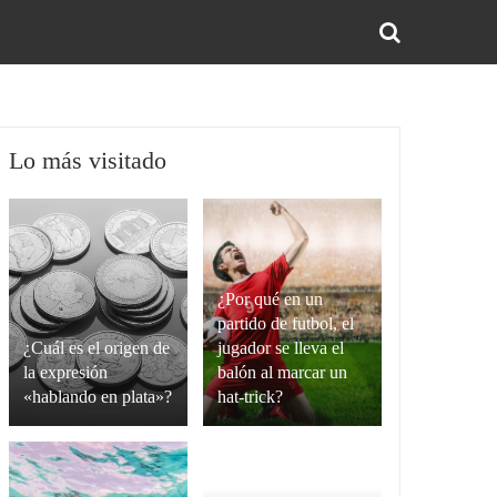
BUS
Lo más visitado
¿Por qué en un
partido de futbol, el
¿Cuál es el origen de
jugador se lleva el
la expresión
balón al marcar un
«hablando en plata»?
hat-trick?
La
Un
expresión
hat-
“hablando
trick