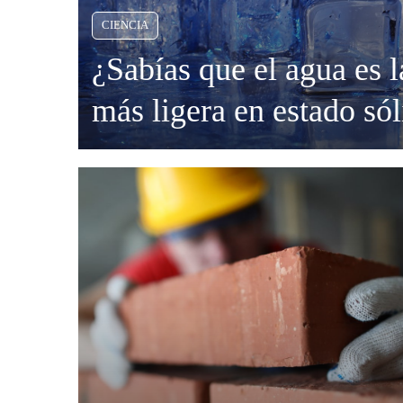
CIENCIA
Criminología
¿Sabías que el agua es l
Deporte
más ligera en estado só
Economía
En
el
Gastronomía
vasto
repertorio
Historia
de
peculiaridades
Lenguaje
naturales,
el
Leyes
agua
destaca
Literatura
por
un