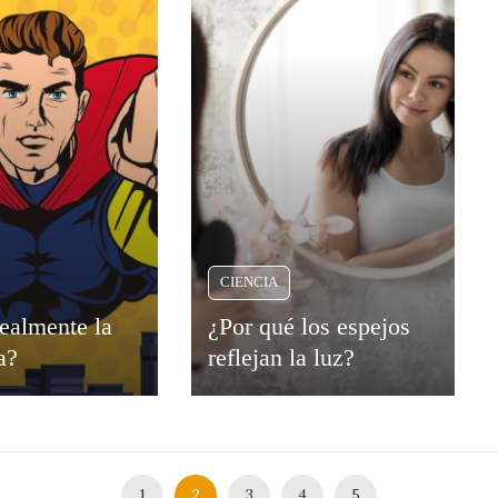
CIENCIA
realmente la
¿Por qué los espejos
a?
reflejan la luz?
1
2
3
4
5