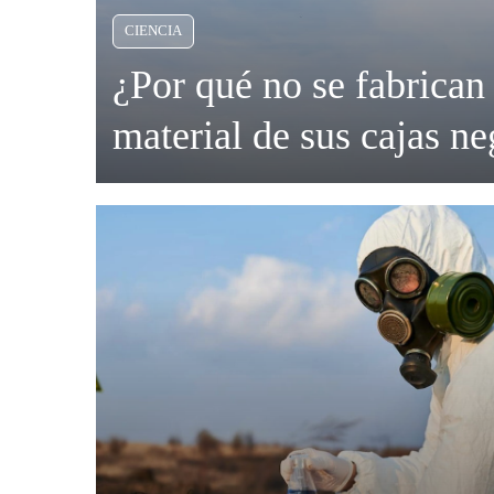
CIENCIA
Criminología
¿Por qué no se fabrican
Deporte
material de sus cajas ne
Economía
Las
cajas
Gastronomía
negras
de
Historia
los
aviones
Lenguaje
son
auténticos
Leyes
tesoros
de
Literatura
información,
capaces