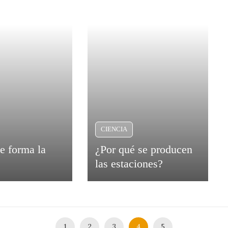
CIENCIA
e forma la
¿Por qué se producen
las estaciones?
1
2
3
4
5