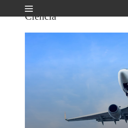
Ciencia
Amor
y
Sexo
Animales
Arte
y
Cine
Ciencia
Costumbres
y
Creencias