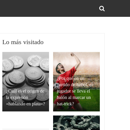
BUS
Lo más visitado
¿Por qué en un
partido de futbol, el
¿Cuál es el origen de
jugador se lleva el
la expresión
balón al marcar un
«hablando en plata»?
hat-trick?
La
Un
expresión
hat-
“hablando
trick