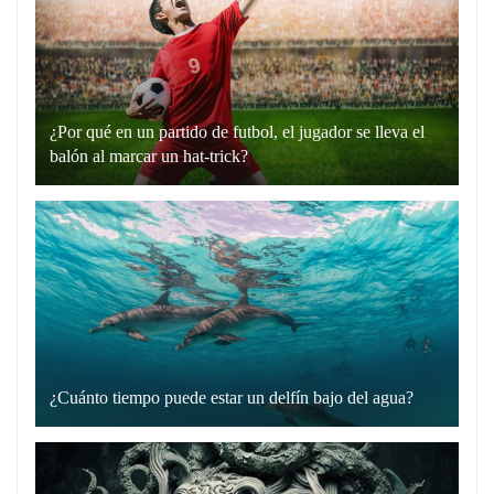
en
plata”
es
un
¿Por qué en un partido de futbol, el jugador se lleva el
recurso
balón al marcar un hat-trick?
lingüístico
Un
que
hat-
utilizamos
trick
para
en
comunicarnos
el
de
fútbol
manera
es
directa
cuando
y
¿Cuánto tiempo puede estar un delfín bajo del agua?
un
Los
sin
jugador
delfines
rodeos.
marca
son
Cuando