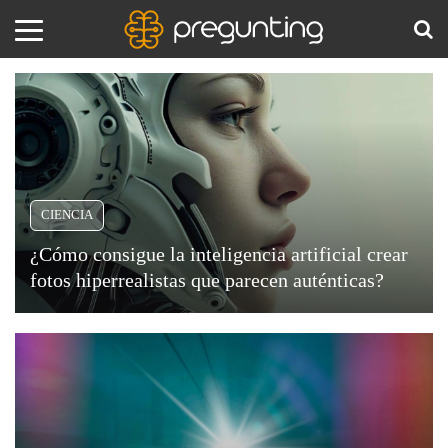
Ciencia
Amor
BUS
y
Sexo
Animales
CIENCIA
Arte
¿Cómo consigue la inteligencia artificial crear
y
fotos hiperrealistas que parecen auténticas?
Cine
En
los
Ciencia
últimos
años,
Costumbres
las
y
imágenes
Creencias