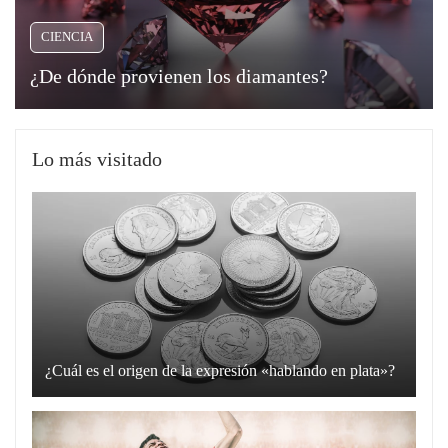
CIENCIA
¿De dónde provienen los diamantes?
Lo más visitado
¿Cuál es el origen de la expresión «hablando en plata»?
La
expresión
“hablando