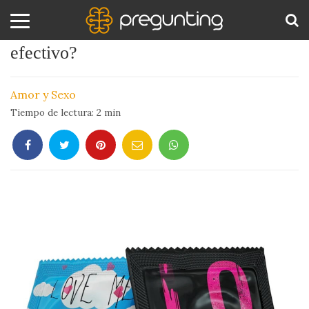
¿Cuál es el método anticonceptivo más
efectivo?
Amor
BUS
y
Amor y Sexo
Sexo
Tiempo de lectura:
2
min
Animales
Arte
y
Cine
Ciencia
Costumbres
y
Creencias