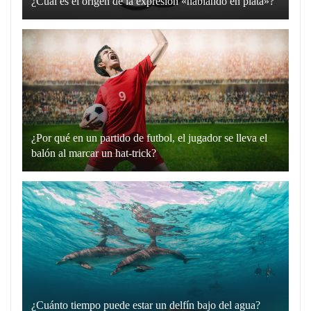
¿Cuál es el origen de la expresión «hablando en plata»?
La
expresión
“hablando
en
plata”
es
un
¿Por qué en un partido de futbol, el jugador se lleva el
recurso
balón al marcar un hat-trick?
lingüístico
Un
que
hat-
utilizamos
trick
para
en
comunicarnos
el
de
fútbol
manera
es
directa
cuando
y
¿Cuánto tiempo puede estar un delfín bajo del agua?