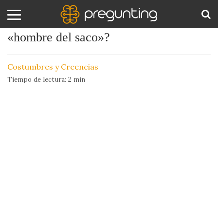
¿De dónde proviene la leyenda del
«hombre del saco»?
Amor
BUS
y
Costumbres y Creencias
Sexo
Tiempo de lectura:
2
min
Animales
Arte
y
Cine
Ciencia
Costumbres
y
Creencias