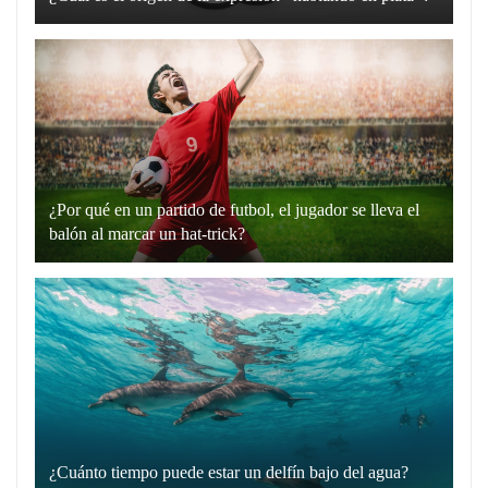
La
expresión
“hablando
en
plata”
es
un
¿Por qué en un partido de futbol, el jugador se lleva el
recurso
balón al marcar un hat-trick?
lingüístico
Un
que
hat-
utilizamos
trick
para
en
comunicarnos
el
de
fútbol
manera
es
directa
cuando
y
¿Cuánto tiempo puede estar un delfín bajo del agua?
un