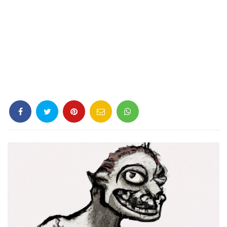
Criminología
Deporte
Economía
Gastronomía
Historia
Lenguaje
Leyes
Literatura