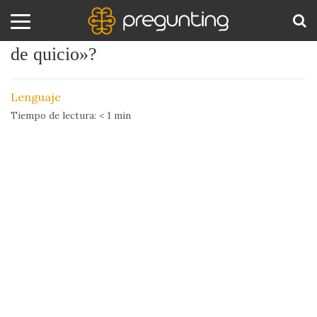
¿De dónde viene la expresión «sacar
de quicio»?
Amor
BUS
y
Lenguaje
Sexo
Tiempo de lectura:
< 1
min
Animales
Arte
y
Cine
Ciencia
Costumbres
y
Creencias