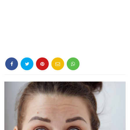
Criminología
Deporte
Economía
Gastronomía
Historia
Lenguaje
Leyes
Literatura