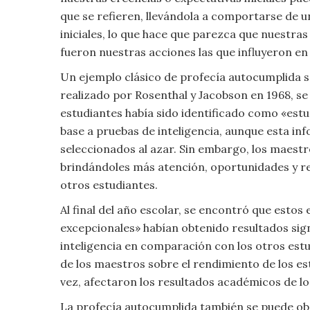
Moda
que se refieren, llevándola a comportarse de 
y
iniciales, lo que hace que parezca que nuestra
Tendencias
fueron nuestras acciones las que influyeron en 
Un ejemplo clásico de profecía autocumplida s
Naturaleza
realizado por Rosenthal y Jacobson en 1968, se
Psicología
estudiantes había sido identificado como «est
base a pruebas de inteligencia, aunque esta inf
Religión
seleccionados al azar. Sin embargo, los maestr
brindándoles más atención, oportunidades y r
Salud
otros estudiantes.
Al final del año escolar, se encontró que est
Sociología
excepcionales» habían obtenido resultados sig
inteligencia en comparación con los otros est
Tecnología
de los maestros sobre el rendimiento de los es
vez, afectaron los resultados académicos de lo
Universo
La profecía autocumplida también se puede obse