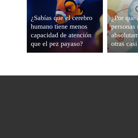
¿Sabías que el cerebro
¿Por qué 
humano tiene menos
personas 
capacidad de atención
absolutam
que el pez payaso?
otras cas