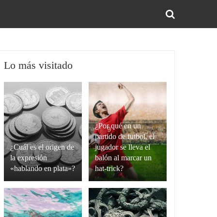
BUS
Lo más visitado
¿Por qué en un
partido de futbol, el
¿Cuál es el origen de
jugador se lleva el
la expresión
balón al marcar un
«hablando en plata»?
hat-trick?
La
Un
expresión
hat-
“hablando
trick