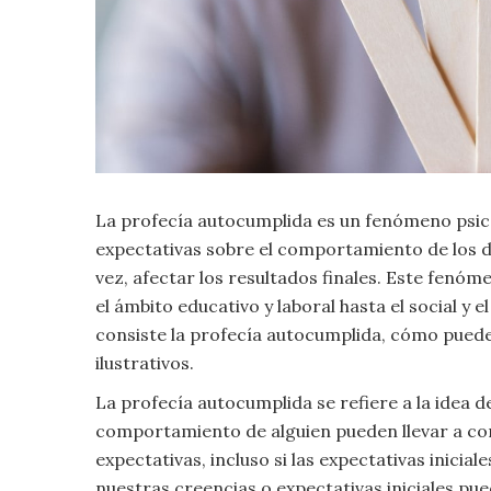
Criminología
Deporte
Economía
La profecía autocumplida es un fenómeno psi
Gastronomía
expectativas sobre el comportamiento de los d
Historia
vez, afectar los resultados finales. Este fenó
el ámbito educativo y laboral hasta el social y 
Lenguaje
consiste la profecía autocumplida, cómo puede
ilustrativos.
Leyes
La profecía autocumplida se refiere a la idea d
comportamiento de alguien pueden llevar a c
Literatura
expectativas, incluso si las expectativas inicia
nuestras creencias o expectativas iniciales pue