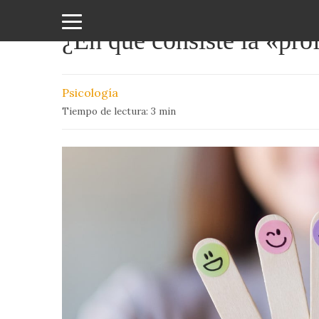
¿En que consiste la «pro
Amor
y
Psicología
Sexo
Tiempo de lectura:
3
min
Animales
Arte
y
Cine
Ciencia
Costumbres
y
Creencias