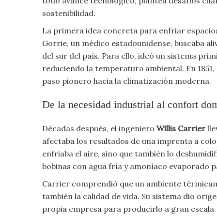
todo avance tecnológico, plantea desafíos cuan
Moda
sostenibilidad.
y
Tendencias
La primera idea concreta para enfriar espacios
Gorrie, un médico estadounidense, buscaba aliv
Naturaleza
del sur del país. Para ello, ideó un sistema pri
reduciendo la temperatura ambiental. En 1851,
Psicología
paso pionero hacia la climatización moderna.
De la necesidad industrial al confort do
Religión
Salud
Décadas después, el ingeniero
Willis Carrier
ll
afectaba los resultados de una imprenta a col
Sociología
enfriaba el aire, sino que también lo deshumidi
bobinas con agua fría y amoníaco evaporado par
Tecnología
Carrier comprendió que un ambiente térmicame
también la calidad de vida. Su sistema dio orig
Universo
propia empresa para producirlo a gran escala.