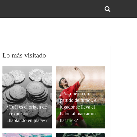
BUS
Lo más visitado
¿Por qué en un
partido de futbol, el
¿Cuál es el origen de
jugador se lleva el
la expresión
balón al marcar un
«hablando en plata»?
hat-trick?
La
Un
expresión
hat-