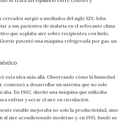
do se trata del equilibrio entre confort y
 cerrados surgió a mediados del siglo XIX. John
iar a sus pacientes de malaria en el sofocante clima
mitivo que soplaba aire sobre recipientes con hielo,
 Gorrie patentó una máquina refrigerada por gas, un
méstico
evó esta idea más allá. Observando cómo la humedad
or, comenzó a desarrollar un sistema que no solo
ficaba. En 1902, diseñó una máquina que utilizaba
a enfriar y secar el aire en circulación.
nte estable mejoraba no solo la productividad, sino
en al aire acondicionado moderno y, en 1915, fundó su