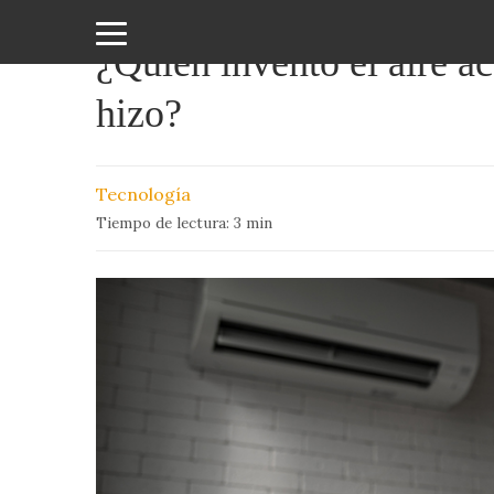
¿Quién inventó el aire a
Amor
hizo?
y
Sexo
Tecnología
Animales
Tiempo de lectura:
3
min
Arte
y
Cine
Ciencia
Costumbres
y
Creencias