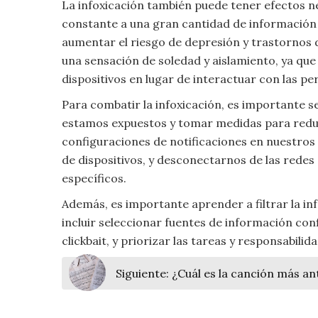
La infoxicación también puede tener efectos n
Moda
constante a una gran cantidad de información 
y
aumentar el riesgo de depresión y trastornos 
Tendencias
una sensación de soledad y aislamiento, ya q
dispositivos en lugar de interactuar con las p
Naturaleza
Para combatir la infoxicación, es importante s
Psicología
estamos expuestos y tomar medidas para reduci
configuraciones de notificaciones en nuestros d
Religión
de dispositivos, y desconectarnos de las redes
específicos.
Salud
Además, es importante aprender a filtrar la in
incluir seleccionar fuentes de información con
Sociología
clickbait, y priorizar las tareas y responsabili
Tecnología
Siguiente:
¿Cuál es la canción más ant
Universo