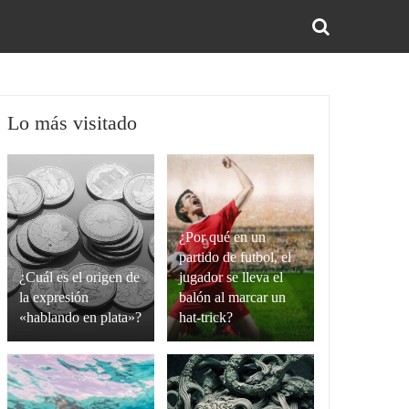
BUS
Lo más visitado
¿Por qué en un
partido de futbol, el
¿Cuál es el origen de
jugador se lleva el
la expresión
balón al marcar un
«hablando en plata»?
hat-trick?
La
Un
expresión
hat-
“hablando
trick