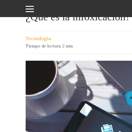
¿Qué es la infoxicación?
Amor
y
Tecnología
Sexo
Tiempo de lectura:
2
min
Animales
Arte
y
Cine
Ciencia
Costumbres
y
Creencias